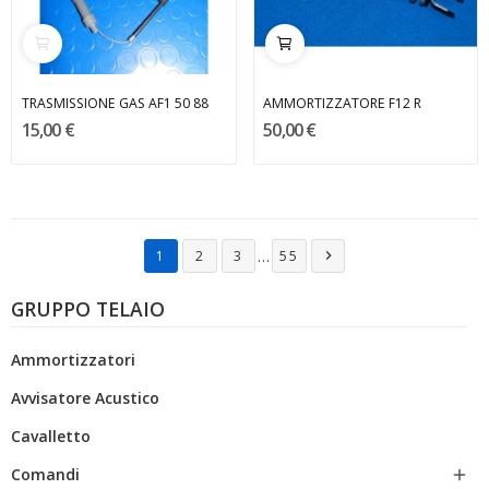
TRASMISSIONE GAS AF1 50 88
AMMORTIZZATORE F12 R
15,00 €
50,00 €
…
1
2
3
55

GRUPPO TELAIO
Ammortizzatori
Avvisatore Acustico
Cavalletto
Comandi
