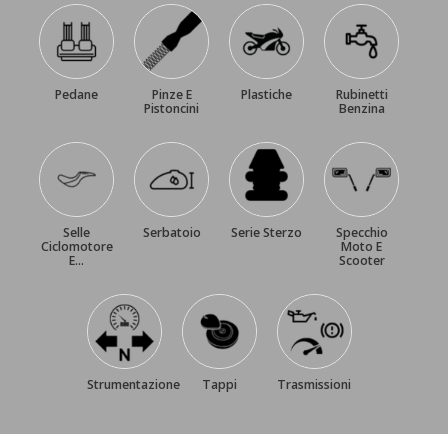
Pedane
Pinze E
Plastiche
Rubinetti
Pistoncini
Benzina
Selle
Serbatoio
Serie Sterzo
Specchio
Ciclomotore
Moto E
E...
Scooter
Strumentazione
Tappi
Trasmissioni