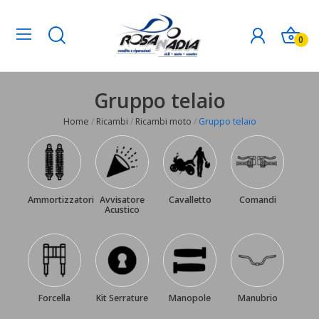
0
Gruppo telaio
Home
Ricambi
Ricambi moto
Gruppo telaio
Ammortizzatori
Avvisatore
Cavalletto
Comandi
Acustico
Forcella
Kit Serrature
Manopole
Manubrio