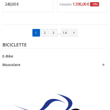
240,00 €
1.395,00 €
1.550,00 €
-10%
…
1
2
3
16

BICICLETTE
E-Bike
Muscolare
