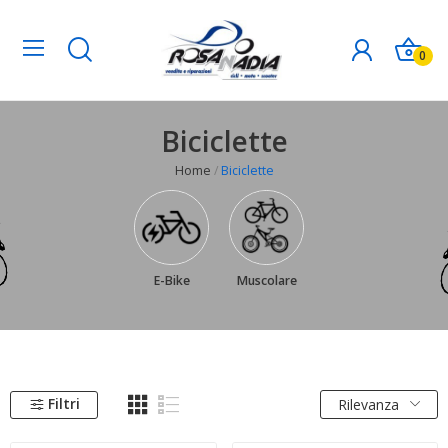
0
Biciclette
Home
Biciclette
E-Bike
Muscolare
Filtri
Rilevanza