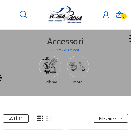
0
Accessori
Home
Accessori
Ciclismo
Moto
Filtri
Rilevanza