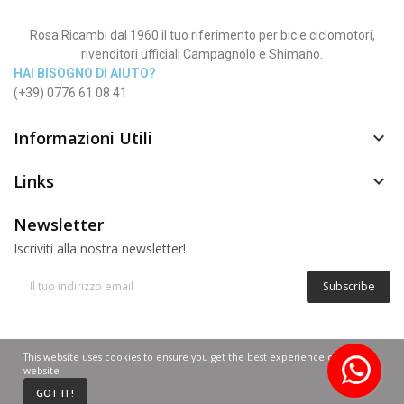
Rosa Ricambi dal 1960 il tuo riferimento per bic e ciclomotori,
rivenditori ufficiali Campagnolo e Shimano.
HAI BISOGNO DI AIUTO?
(+39) 0776 61 08 41
Informazioni Utili

Links

Newsletter
Iscriviti alla nostra newsletter!
Subscribe
© Copyright 2012 - 2025 | Rosa Nadia P.IVA 02268640600
This website uses cookies to ensure you get the best experience on our
website
0
GOT IT!