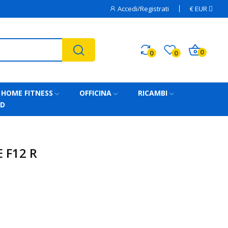
Accedi/Registrati
€
EUR
0
0
0
HOME FITNESS
OFFICINA
RICAMBI
AD
 F12 R