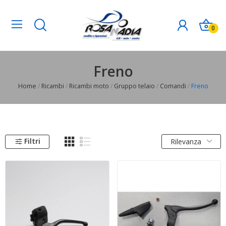
0
Freno
Home
Ricambi
Ricambi moto
Gruppo telaio
Comandi
Freno
Filtri
Rilevanza