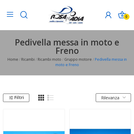
0
Pedivella messa in moto e
Freno
Home
Ricambi
Ricambi moto
Gruppo motore
Pedivella messa in
moto e Freno
Filtri
Rilevanza