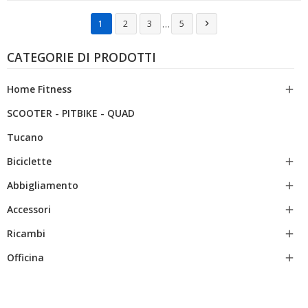
…
1
2
3
5

CATEGORIE DI PRODOTTI
Home Fitness

SCOOTER - PITBIKE - QUAD
Tucano
Biciclette

Abbigliamento

Accessori

Ricambi

Officina
