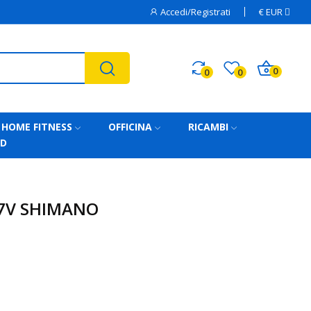
Accedi/Registrati
€
EUR
0
0
0
HOME FITNESS
OFFICINA
RICAMBI
AD
 7V SHIMANO