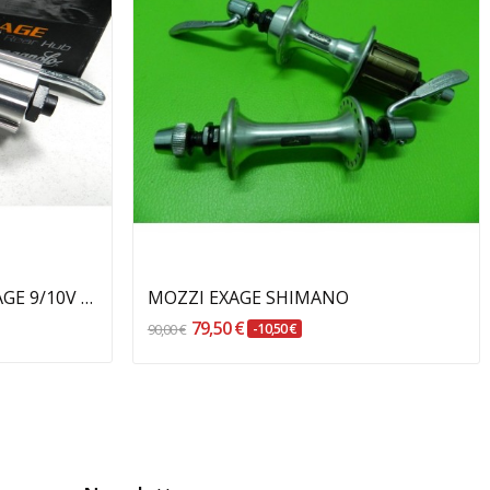
Aggiungi Al Carrello
MOZZO POSTERIORE MIRAGE 9/10V FH4-MIB69 CAMPAGNOLO
MOZZI EXAGE SHIMANO
79,50 €
90,00 €
-10,50 €