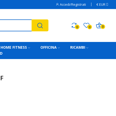
Accedi/Registrati
€
EUR
0
0
0
HOME FITNESS
OFFICINA
RICAMBI
AD
F