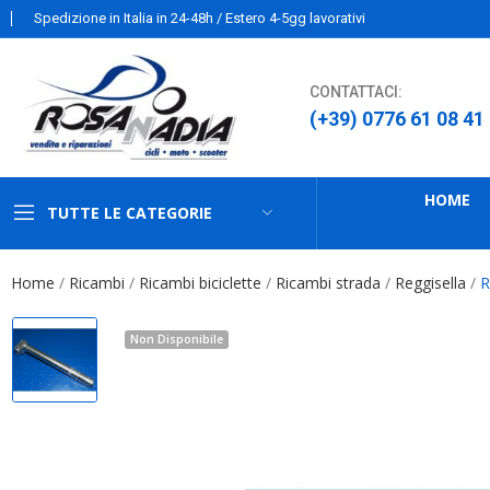
Spedizione in Italia in 24-48h / Estero 4-5gg lavorativi
CONTATTACI:
(+39) 0776 61 08 41
HOME
TUTTE LE CATEGORIE
Home
Ricambi
Ricambi biciclette
Ricambi strada
Reggisella
R
Non Disponibile