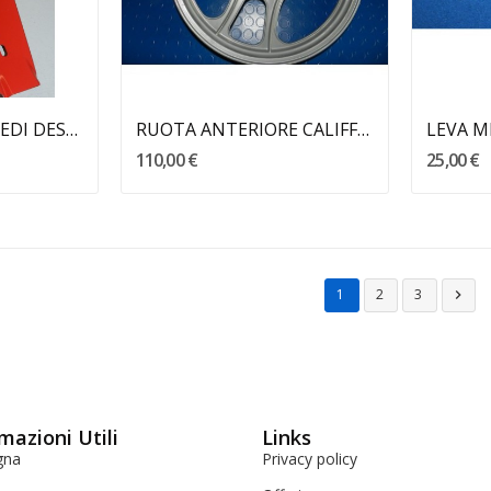
llo
Aggiungi Al Carrello
PEDANA POGGIAPIEDI DESTRA CALIFFONE - RIZZATO
RUOTA ANTERIORE CALIFFONE LEGA RIZZATO
110,00 €
25,00 €
1
2
3

mazioni Utili
Links
gna
Privacy policy