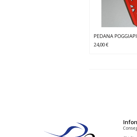
Aggiungi Al Carre
24,00 €
Infor
Conse