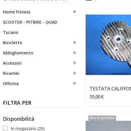
Home Fitness

SCOOTER - PITBIKE - QUAD
Tucano
Biciclette

Abbigliamento

Accessori

Aggiungi Al Carre
Ricambi

Officina

35,00 €
FILTRA PER
Disponibilità
Non Disponibile
In magazzino
(29)