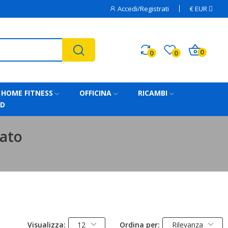
Accedi/Registrati
€
EUR
0
0
0
HOME FITNESS
OFFICINA
RICAMBI
AD
zato
Visualizza:
12
Ordina per:
Rilevanza