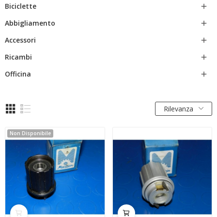
Biciclette

Abbigliamento

Accessori

Ricambi

Officina

Rilevanza
Non Disponibile