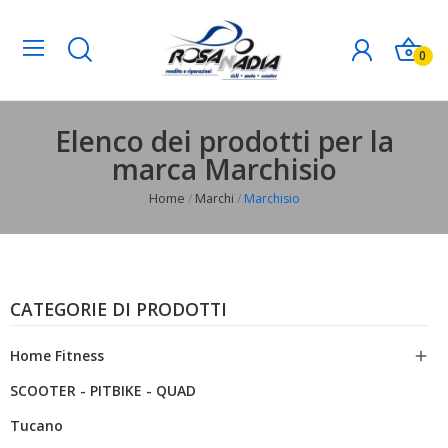
0
Elenco dei prodotti per la
marca Marchisio
Home
Marchi
Marchisio
CATEGORIE DI PRODOTTI
Home Fitness

SCOOTER - PITBIKE - QUAD
Tucano