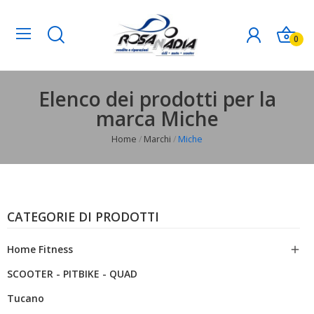
0
Elenco dei prodotti per la
marca Miche
Home
Marchi
Miche
CATEGORIE DI PRODOTTI
Home Fitness

SCOOTER - PITBIKE - QUAD
Tucano