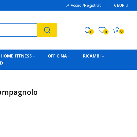
Accedi/Registrati
€
EUR
0
0
0
HOME FITNESS
OFFICINA
RICAMBI
AD
Campagnolo