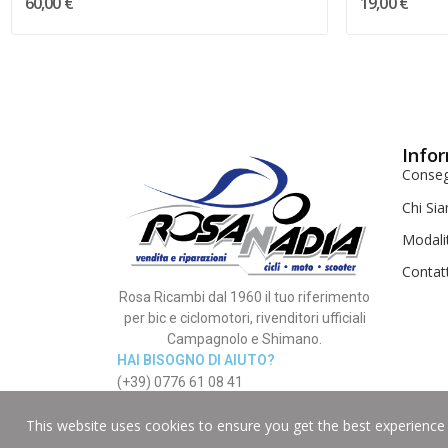
60,00 €
19,00 €
Infor
Conse
Chi Si
Modali
Contat
Rosa Ricambi dal 1960 il tuo riferimento
per bic e ciclomotori, rivenditori ufficiali
Campagnolo e Shimano.
HAI BISOGNO DI AIUTO?
(+39) 0776 61 08 41
This website uses cookies to ensure you get the best experience
© Copyright 2012 - 2025 | Rosa Nadia P.IVA 02268