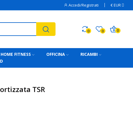
Accedi/Registrati
€
EUR
0
0
0
HOME FITNESS
OFFICINA
RICAMBI
AD
ortizzata TSR