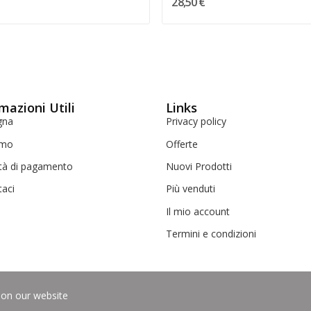
28,50 €
mazioni Utili
Links
gna
Privacy policy
amo
Offerte
tà di pagamento
Nuovi Prodotti
taci
Più venduti
Il mio account
Termini e condizioni
 on our website
640600