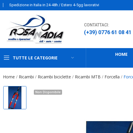
Spedizione in Italia in 24-48h / Estero 4-5gg lavorativi
CONTATTACI:
(+39) 0776 61 08 41
HOME
TUTTE LE CATEGORIE
Home
Ricambi
Ricambi biciclette
Ricambi MTB
Forcella
Forc
Non Disponibile