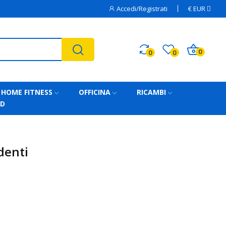
Accedi/Registrati
€
EUR
0
0
0
HOME FITNESS
OFFICINA
RICAMBI
AD
denti