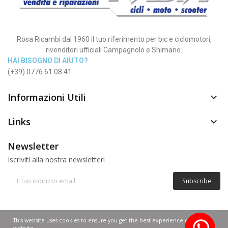
Rosa Ricambi dal 1960 il tuo riferimento per bic e ciclomotori,
rivenditori ufficiali Campagnolo e Shimano.
HAI BISOGNO DI AIUTO?
(+39) 0776 61 08 41
Informazioni Utili

Links

Newsletter
Iscriviti alla nostra newsletter!
Subscribe
© Copyright 2012 - 2025 | Rosa Nadia P.IVA 02268640600
This website uses cookies to ensure you get the best experience on our
website