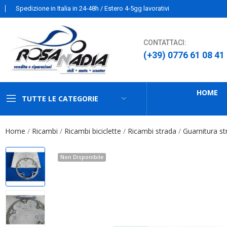
Spedizione in Italia in 24-48h / Estero 4-5gg lavorativi
CONTATTACI:
(+39) 0776 61 08 41
HOME
TUTTE LE CATEGORIE
Home
Ricambi
Ricambi biciclette
Ricambi strada
Guarnitura st
Non Disponibile