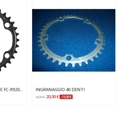
Aggiungi Al Carrello
Ingranaggio 34D DURA-ACE FC-R9200 SHIMANO
INGRANAGGIO 40 DENTI
20,00 €
35,00 €
-15,00 €