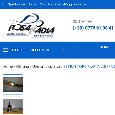
Spedizione in Italia in 24-48h / Estero 4-5gg lavorativi
CONTATTACI:
(+39) 0776 61 08 41
HOME
TUTTE LE CATEGORIE
Home
Officina
Utensili bicicletta
ESTRATTORE RUOTA LIBERA