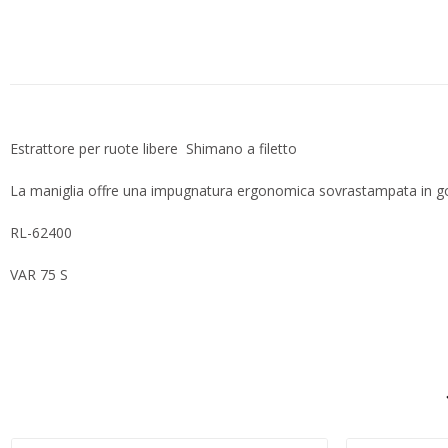
Estrattore per ruote libere Shimano a filetto
La maniglia offre una impugnatura ergonomica sovrastampata in g
RL-62400
VAR 75 S