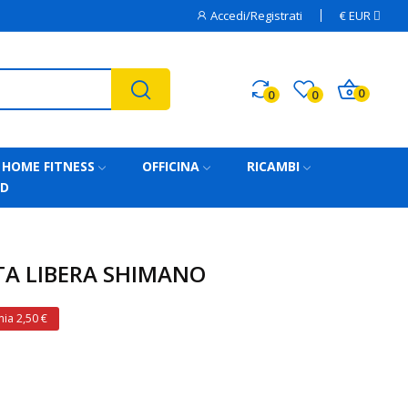
Accedi/Registrati
€
EUR
0
0
0
HOME FITNESS
OFFICINA
RICAMBI
AD
A LIBERA SHIMANO
ia 2,50 €