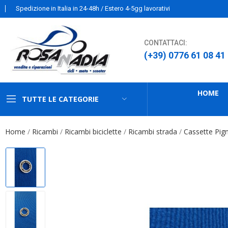
Spedizione in Italia in 24-48h / Estero 4-5gg lavorativi
CONTATTACI:
(+39) 0776 61 08 41
HOME
TUTTE LE CATEGORIE
Home
Ricambi
Ricambi biciclette
Ricambi strada
Cassette Pig