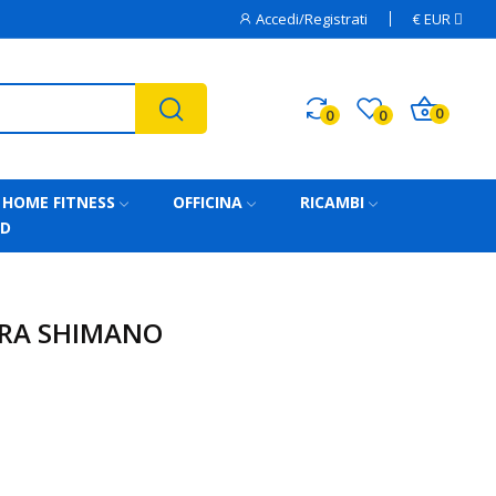
Accedi/Registrati
€
EUR
0
0
0
HOME FITNESS
OFFICINA
RICAMBI
AD
URA SHIMANO