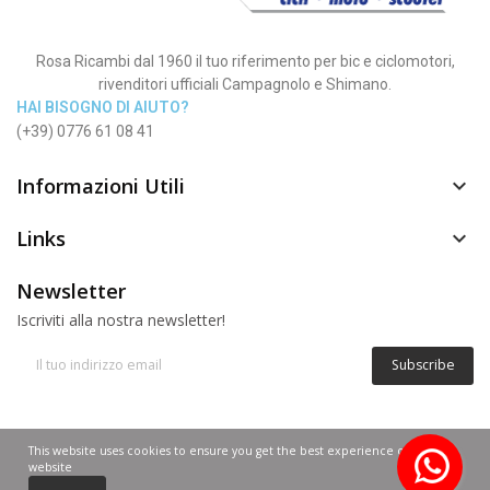
Rosa Ricambi dal 1960 il tuo riferimento per bic e ciclomotori,
rivenditori ufficiali Campagnolo e Shimano.
HAI BISOGNO DI AIUTO?
(+39) 0776 61 08 41
Informazioni Utili

Links

Newsletter
Iscriviti alla nostra newsletter!
Subscribe
© Copyright 2012 - 2025 | Rosa Nadia P.IVA 02268640600
This website uses cookies to ensure you get the best experience on our
website
0