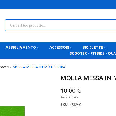
ABBIGLIAMENTO
ACCESSORI
BICICLETTE
SCOOTER - PITBIKE - QU
 moto
MOLLA MESSA IN MOTO G304
MOLLA MESSA IN 
10,00 €
Tasse incluse
SKU:
4889-0