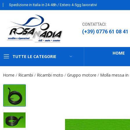
Spedizione in Italia in 24-48h / Estero 4-5gg lavorativi
CONTATTACI:
(+39) 0776 61 08 41
HOME
TUTTE LE CATEGORIE
Home
Ricambi
Ricambi moto
Gruppo motore
Molla messa in