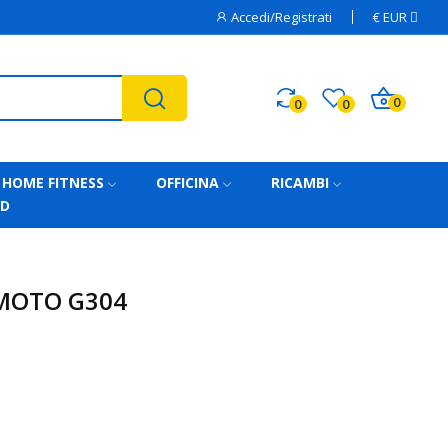
Accedi/Registrati
€
EUR
0
0
0
HOME FITNESS
OFFICINA
RICAMBI
AD
MOTO G304