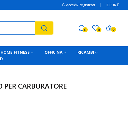
Accedi/Registrati
€
EUR
0
0
0
HOME FITNESS
OFFICINA
RICAMBI
AD
O PER CARBURATORE