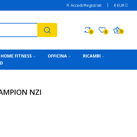
Accedi/Registrati
€
EUR
0
0
0
HOME FITNESS
OFFICINA
RICAMBI
AD
AMPION NZI