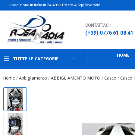
Spedizione in Italia in 24-48h / Estero 4-5gg lavorativi
CONTATTACI:
(+39) 0776 61 08 41
HOME
TUTTE LE CATEGORIE
Home
Abbigliamento
ABBIGLIAMENTO MOTO
Casco
Casco I