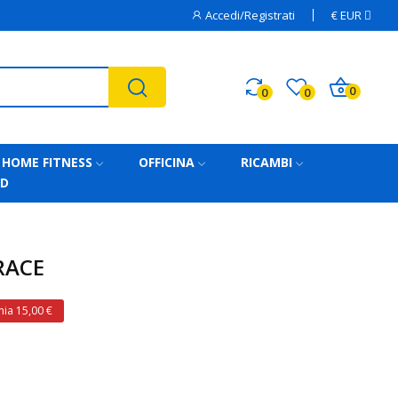
Accedi/Registrati
€
EUR
0
0
0
HOME FITNESS
OFFICINA
RICAMBI
AD
RACE
ia 15,00 €