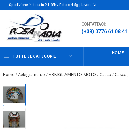
Spedizione in Italia in 24-48h / Estero 4-5gg lavorativi
CONTATTACI:
(+39) 0776 61 08 41
HOME
TUTTE LE CATEGORIE
Home
Abbigliamento
ABBIGLIAMENTO MOTO
Casco
Casco J