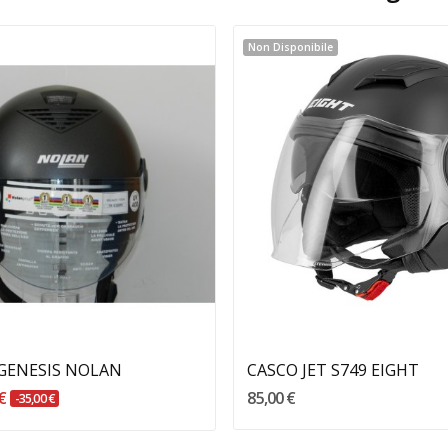
Non Disponibile
Aggiungi Al Carrello
 GENESIS NOLAN
CASCO JET S749 EIGHT
 €
85,00 €
-35,00 €