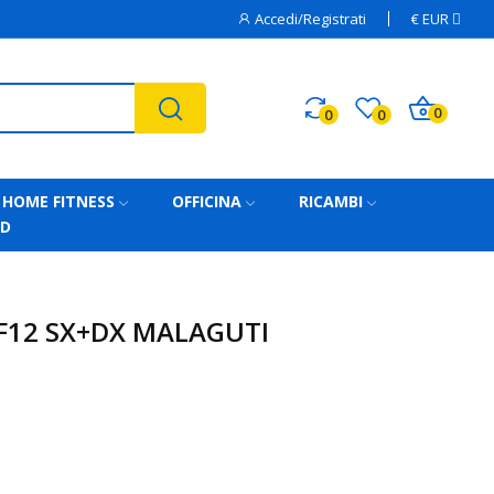
Accedi/Registrati
€
EUR
0
0
0
HOME FITNESS
OFFICINA
RICAMBI
AD
F12 SX+DX MALAGUTI