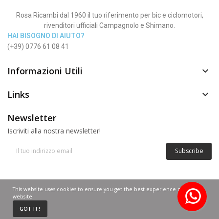
Rosa Ricambi dal 1960 il tuo riferimento per bic e ciclomotori,
rivenditori ufficiali Campagnolo e Shimano.
HAI BISOGNO DI AIUTO?
(+39) 0776 61 08 41
Informazioni Utili

Links

Newsletter
Iscriviti alla nostra newsletter!
Subscribe
© Copyright 2012 - 2025 | Rosa Nadia P.IVA 02268640600
This website uses cookies to ensure you get the best experience on our
website
0
GOT IT!
Home
Cart
Custom content