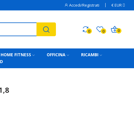
Accedi/Registrati
€
EUR
0
0
0
HOME FITNESS
OFFICINA
RICAMBI
AD
1,8