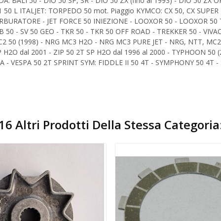
: BALI 50 - DIO 50 SP, SR - DIO 50 ZX (fino al 1993) - DIO 50 ZX 
 50 L ITALJET: TORPEDO 50 mot. Piaggio KYMCO: CX 50, CX SUPER - 
RBURATORE - JET FORCE 50 INIEZIONE - LOOXOR 50 - LOOXOR 50 TSD
0 - SV 50 GEO - TKR 50 - TKR 50 OFF ROAD - TREKKER 50 - VIVACI
- MC2 50 (1998) - NRG MC3 H2O - NRG MC3 PURE JET - NRG, NTT, MC
 SP H2O dal 2001 - ZIP 50 2T SP H2O dal 1996 al 2000 - TYPHOON 50
RA - VESPA 50 2T SPRINT SYM: FIDDLE II 50 4T - SYMPHONY 50 4T 
16 Altri Prodotti Della Stessa Categoria