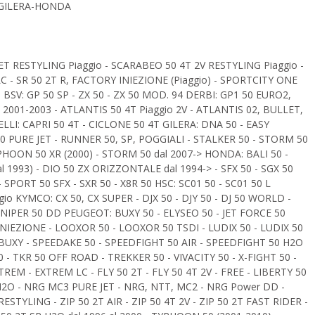
-GILERA-HONDA
T RESTYLING Piaggio - SCARABEO 50 4T 2V RESTYLING Piaggio -
LC - SR 50 2T R, FACTORY INIEZIONE (Piaggio) - SPORTCITY ONE
o BSV: GP 50 SP - ZX 50 - ZX 50 MOD. 94 DERBI: GP1 50 EURO2,
 2001-2003 - ATLANTIS 50 4T Piaggio 2V - ATLANTIS 02, BULLET,
LLI: CAPRI 50 4T - CICLONE 50 4T GILERA: DNA 50 - EASY
0 PURE JET - RUNNER 50, SP, POGGIALI - STALKER 50 - STORM 50
YPHOON 50 XR (2000) - STORM 50 dal 2007-> HONDA: BALI 50 -
 al 1993) - DIO 50 ZX ORIZZONTALE dal 1994-> - SFX 50 - SGX 50
SPORT 50 SFX - SXR 50 - X8R 50 HSC: SC01 50 - SC01 50 L
io KYMCO: CX 50, CX SUPER - DJX 50 - DJY 50 - DJ 50 WORLD -
 SNIPER 50 DD PEUGEOT: BUXY 50 - ELYSEO 50 - JET FORCE 50
NIEZIONE - LOOXOR 50 - LOOXOR 50 TSDI - LUDIX 50 - LUDIX 50
 BUXY - SPEEDAKE 50 - SPEEDFIGHT 50 AIR - SPEEDFIGHT 50 H2O
0 - TKR 50 OFF ROAD - TREKKER 50 - VIVACITY 50 - X-FIGHT 50 -
TREM - EXTREM LC - FLY 50 2T - FLY 50 4T 2V - FREE - LIBERTY 50
H2O - NRG MC3 PURE JET - NRG, NTT, MC2 - NRG Power DD -
ESTYLING - ZIP 50 2T AIR - ZIP 50 4T 2V - ZIP 50 2T FAST RIDER -