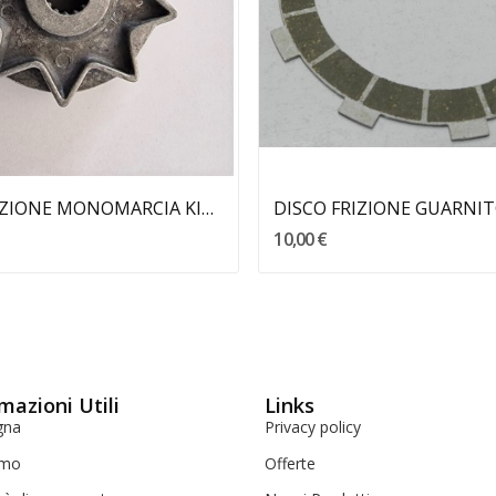
Aggiungi Al Carrello
Aggiungi Al Carrello
MOZZO FRIZIONE MONOMARCIA KIK STARTER GARELLI
10,00 €
mazioni Utili
Links
gna
Privacy policy
amo
Offerte