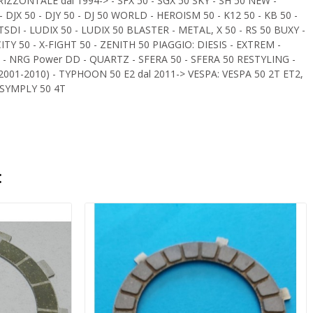
ORIZZONTALE dal 1994-> - SFX 50 - SGX 50 SKY - SH 50 NEW -
DJX 50 - DJY 50 - DJ 50 WORLD - HEROISM 50 - K12 50 - KB 50 -
I - LUDIX 50 - LUDIX 50 BLASTER - METAL, X 50 - RS 50 BUXY -
TY 50 - X-FIGHT 50 - ZENITH 50 PIAGGIO: DIESIS - EXTREM -
2 - NRG Power DD - QUARTZ - SFERA 50 - SFERA 50 RESTYLING -
 (2001-2010) - TYPHOON 50 E2 dal 2011-> VESPA: VESPA 50 2T ET2,
- SYMPLY 50 4T
: