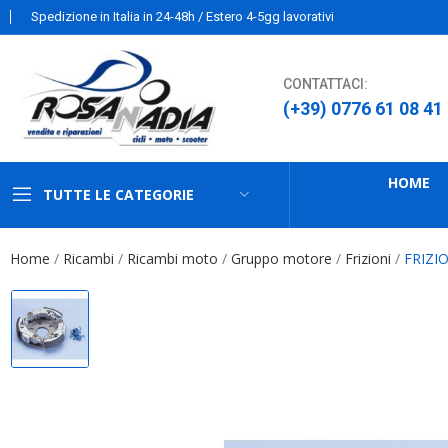
Spedizione in Italia in 24-48h / Estero 4-5gg lavorativi
CONTATTACI:
(+39) 0776 61 08 41
HOME
TUTTE LE CATEGORIE
Home
Ricambi
Ricambi moto
Gruppo motore
Frizioni
FRIZI