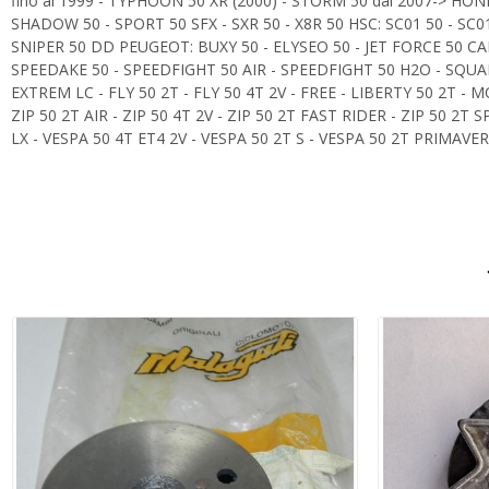
fino al 1999 - TYPHOON 50 XR (2000) - STORM 50 dal 2007-> HONDA
SHADOW 50 - SPORT 50 SFX - SXR 50 - X8R 50 HSC: SC01 50 - SC01
SNIPER 50 DD PEUGEOT: BUXY 50 - ELYSEO 50 - JET FORCE 50 CA
SPEEDAKE 50 - SPEEDFIGHT 50 AIR - SPEEDFIGHT 50 H2O - SQUAB 5
EXTREM LC - FLY 50 2T - FLY 50 4T 2V - FREE - LIBERTY 50 2T 
ZIP 50 2T AIR - ZIP 50 4T 2V - ZIP 50 2T FAST RIDER - ZIP 50 2T
LX - VESPA 50 4T ET4 2V - VESPA 50 2T S - VESPA 50 2T PRIMAVE