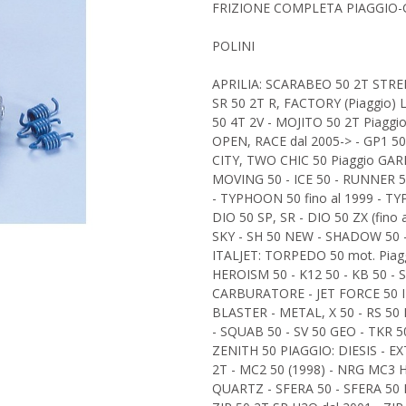
FRIZIONE COMPLETA PIAGGIO
POLINI
APRILIA: SCARABEO 50 2T STREE
SR 50 2T R, FACTORY (Piaggio) 
50 4T 2V - MOJITO 50 2T Piaggi
OPEN, RACE dal 2005-> - GP1 50
CITY, TWO CHIC 50 Piaggio GARE
MOVING 50 - ICE 50 - RUNNER 5
- TYPHOON 50 fino al 1999 - T
DIO 50 SP, SR - DIO 50 ZX (fino
SKY - SH 50 NEW - SHADOW 50 - 
ITALJET: TORPEDO 50 mot. Piagg
HEROISM 50 - K12 50 - KB 50 -
CARBURATORE - JET FORCE 50 I
BLASTER - METAL, X 50 - RS 50
- SQUAB 50 - SV 50 GEO - TKR 5
ZENITH 50 PIAGGIO: DIESIS - EX
2T - MC2 50 (1998) - NRG MC3 
QUARTZ - SFERA 50 - SFERA 50 R