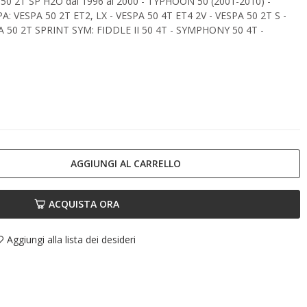
P 50 2T SP H2O dal 1996 al 2000 - TYPHOON 50 (2001-2010) -
: VESPA 50 2T ET2, LX - VESPA 50 4T ET4 2V - VESPA 50 2T S -
 50 2T SPRINT SYM: FIDDLE II 50 4T - SYMPHONY 50 4T -
AGGIUNGI AL CARRELLO
ACQUISTA ORA
Aggiungi alla lista dei desideri