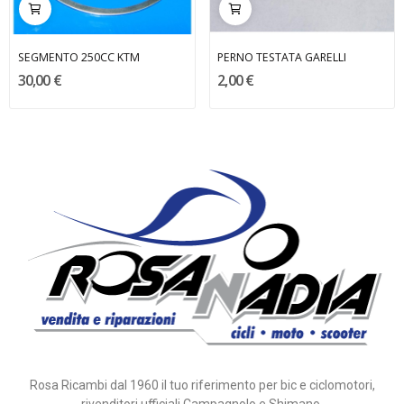
SEGMENTO 250CC KTM
PERNO TESTATA GARELLI
30,00 €
2,00 €
Rosa Ricambi dal 1960 il tuo riferimento per bic e ciclomotori,
rivenditori ufficiali Campagnolo e Shimano.