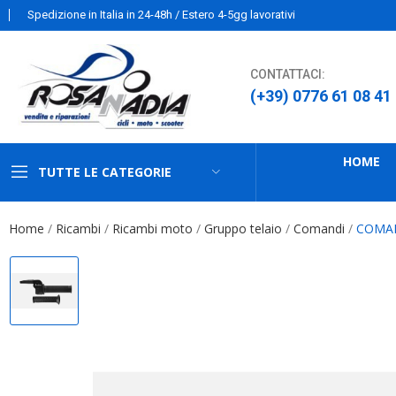
Spedizione in Italia in 24-48h / Estero 4-5gg lavorativi
CONTATTACI:
(+39) 0776 61 08 41
HOME
TUTTE LE CATEGORIE
Home
Ricambi
Ricambi moto
Gruppo telaio
Comandi
COMA