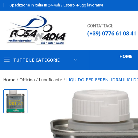
Spedizione in Italia in 24-48h / Estero 4-5gg lavorativi
CONTATTACI:
(+39) 0776 61 08 41
HOME
TUTTE LE CATEGORIE
Home
Officina
Lubrificante
LIQUIDO PER FFRENI IDRAULICI 